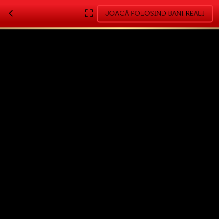
JOACĂ FOLOSIND BANI REALI