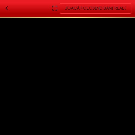
JOACĂ FOLOSIND BANI REALI