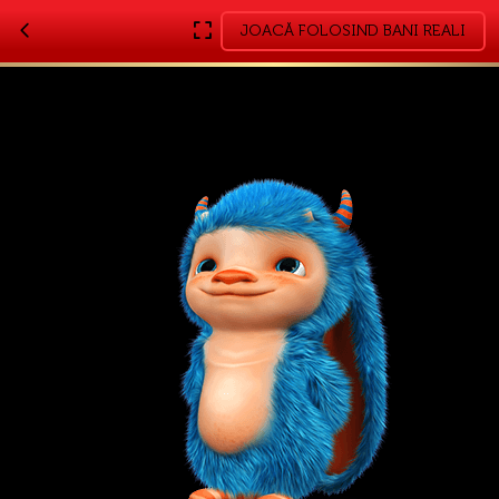
JOACĂ FOLOSIND BANI REALI