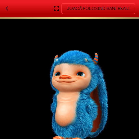
JOACĂ FOLOSIND BANI REALI