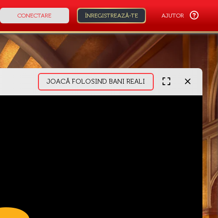
CONECTARE
ÎNREGISTREAZĂ-TE
AJUTOR
JOACĂ FOLOSIND BANI REALI