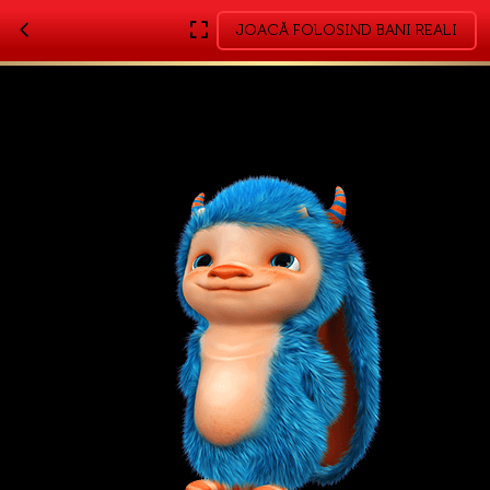
JOACĂ FOLOSIND BANI REALI