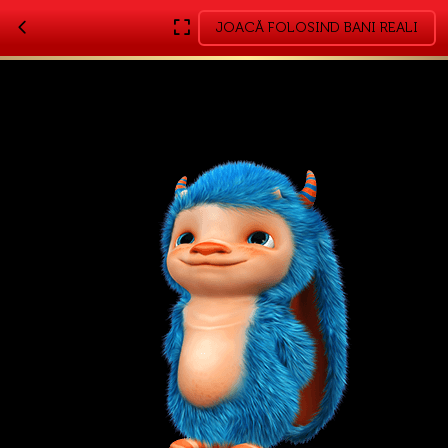
JOACĂ FOLOSIND BANI REALI