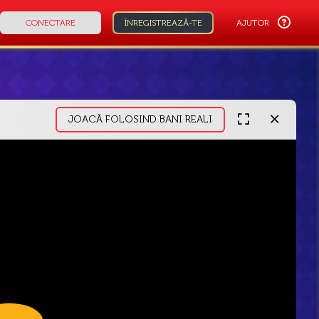
CONECTARE
ÎNREGISTREAZĂ-TE
AJUTOR
JOACĂ FOLOSIND BANI REALI