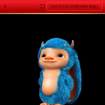
JOACĂ FOLOSIND BANI REALI