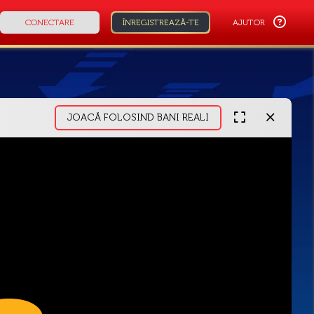
CONECTARE
ÎNREGISTREAZĂ-TE
AJUTOR
JOACĂ FOLOSIND BANI REALI