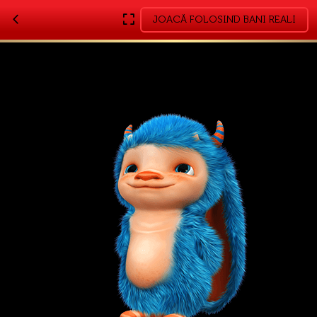
JOACĂ FOLOSIND BANI REALI