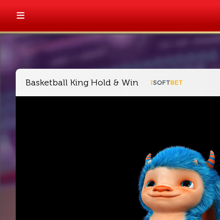
Basketball King Hold & Win