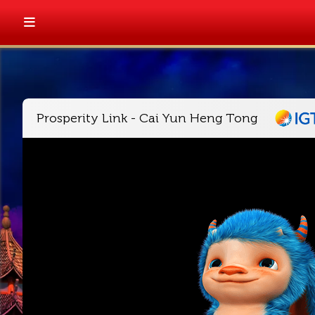
Prosperity Link - Cai Yun Heng Tong