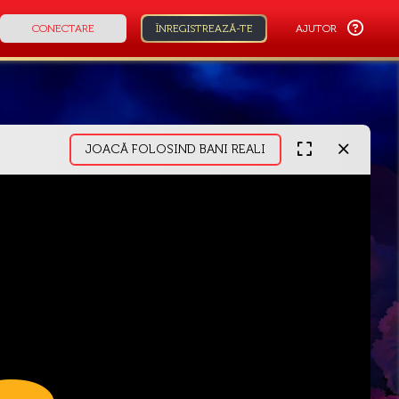
CONECTARE
ÎNREGISTREAZĂ-TE
AJUTOR
JOACĂ FOLOSIND BANI REALI