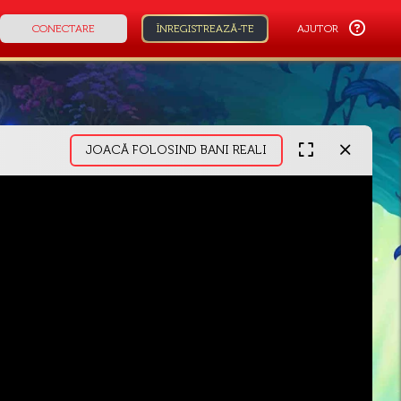
CONECTARE
ÎNREGISTREAZĂ-TE
AJUTOR
JOACĂ FOLOSIND BANI REALI