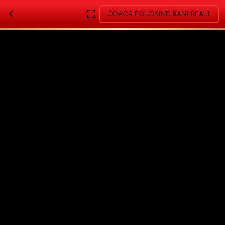
JOACĂ FOLOSIND BANI REALI