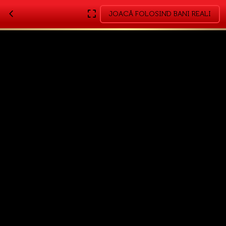
JOACĂ FOLOSIND BANI REALI