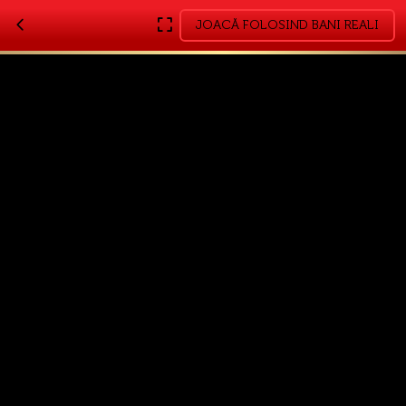
JOACĂ FOLOSIND BANI REALI