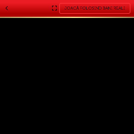
JOACĂ FOLOSIND BANI REALI