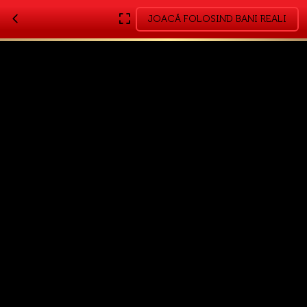
JOACĂ FOLOSIND BANI REALI