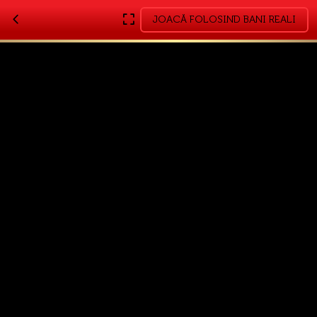
JOACĂ FOLOSIND BANI REALI