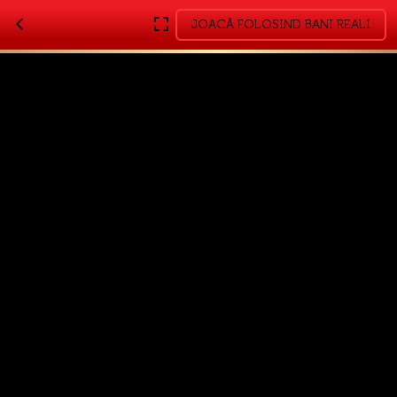
JOACĂ FOLOSIND BANI REALI