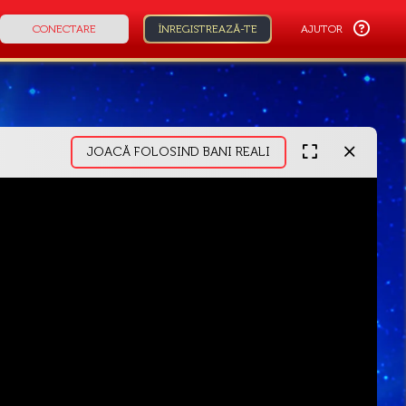
CONECTARE
ÎNREGISTREAZĂ-TE
AJUTOR
JOACĂ FOLOSIND BANI REALI