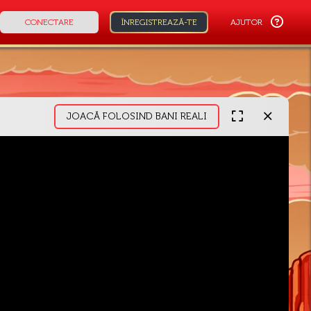
CONECTARE
ÎNREGISTREAZĂ-TE
AJUTOR
JOACĂ FOLOSIND BANI REALI