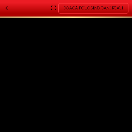
JOACĂ FOLOSIND BANI REALI