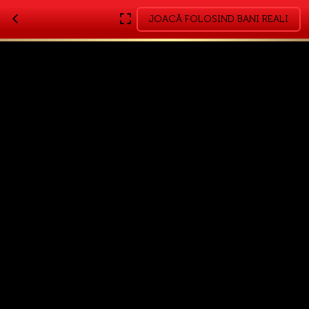
JOACĂ FOLOSIND BANI REALI