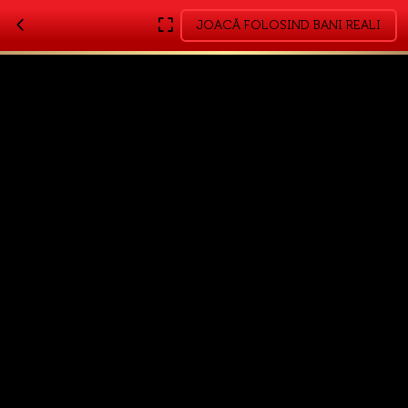
JOACĂ FOLOSIND BANI REALI