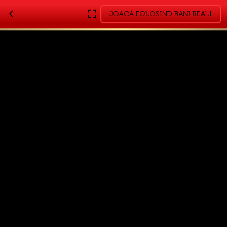
JOACĂ FOLOSIND BANI REALI