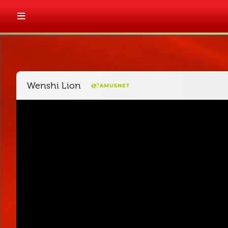
Wenshi Lion