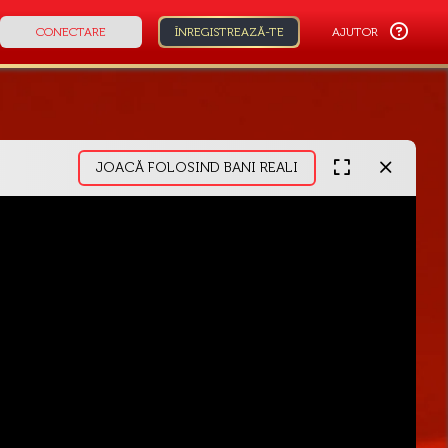
CONECTARE
ÎNREGISTREAZĂ-TE
AJUTOR
JOACĂ FOLOSIND BANI REALI