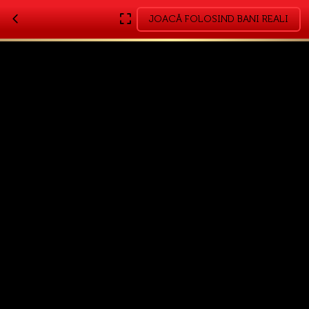
JOACĂ FOLOSIND BANI REALI