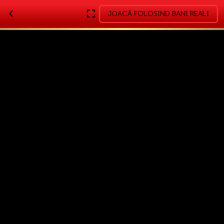
JOACĂ FOLOSIND BANI REALI