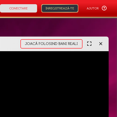
CONECTARE
ÎNREGISTREAZĂ-TE
AJUTOR
JOACĂ FOLOSIND BANI REALI