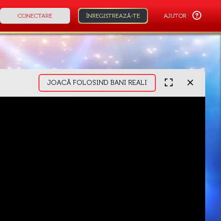
CONECTARE
ÎNREGISTREAZĂ-TE
AJUTOR
JOACĂ FOLOSIND BANI REALI