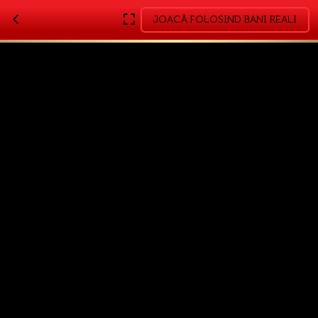
JOACĂ FOLOSIND BANI REALI