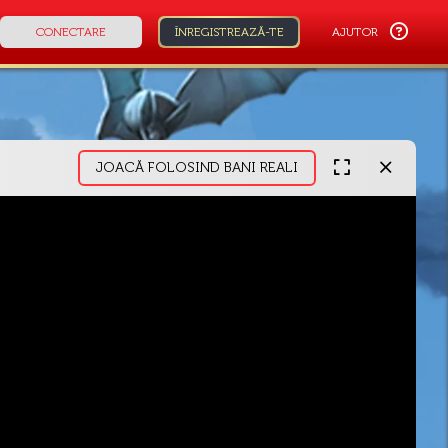
CONECTARE
ÎNREGISTREAZĂ-TE
AJUTOR
JOACĂ FOLOSIND BANI REALI