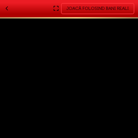
JOACĂ FOLOSIND BANI REALI