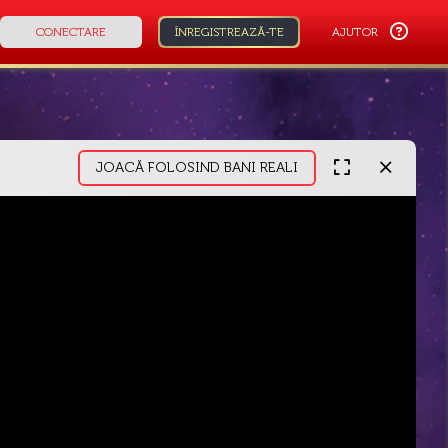
CONECTARE
ÎNREGISTREAZĂ-TE
AJUTOR
JOACĂ FOLOSIND BANI REALI