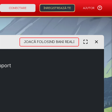
CONECTARE
ÎNREGISTREAZĂ-TE
AJUTOR
JOACĂ FOLOSIND BANI REALI