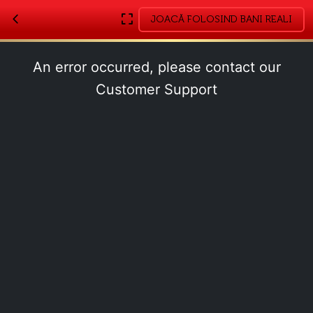
JOACĂ FOLOSIND BANI REALI