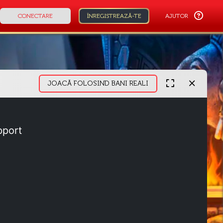
CONECTARE
ÎNREGISTREAZĂ-TE
AJUTOR
JOACĂ FOLOSIND BANI REALI