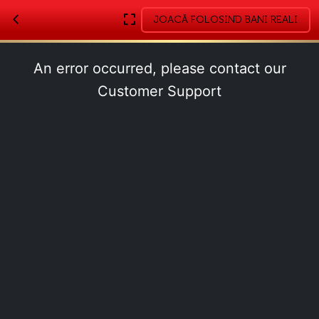
JOACĂ FOLOSIND BANI REALI