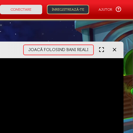
CONECTARE
ÎNREGISTREAZĂ-TE
AJUTOR
JOACĂ FOLOSIND BANI REALI