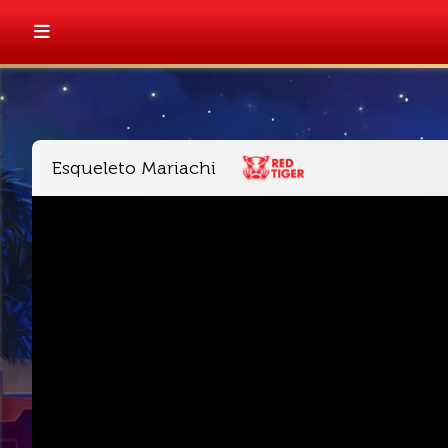
Esqueleto Mariachi