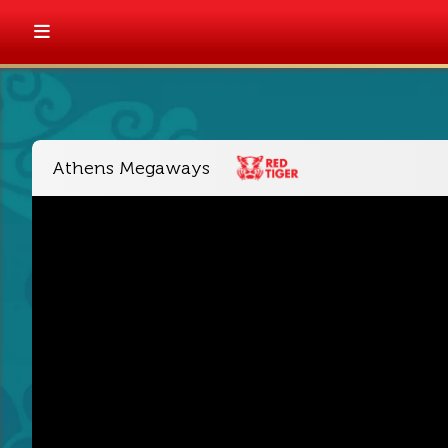
Athens Megaways