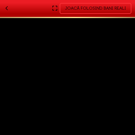
JOACĂ FOLOSIND BANI REALI