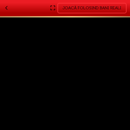
JOACĂ FOLOSIND BANI REALI