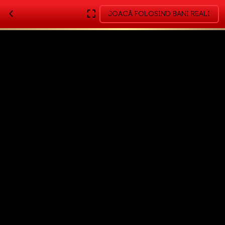
JOACĂ FOLOSIND BANI REALI