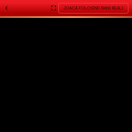
JOACĂ FOLOSIND BANI REALI